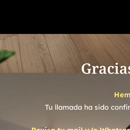
Gracia
Hemo
Tu llamada ha sido confi
Revisa tu mail y/o Whatsa