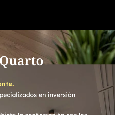
 Quarto
ente.
pecializados en inversión
birás la confirmación con los