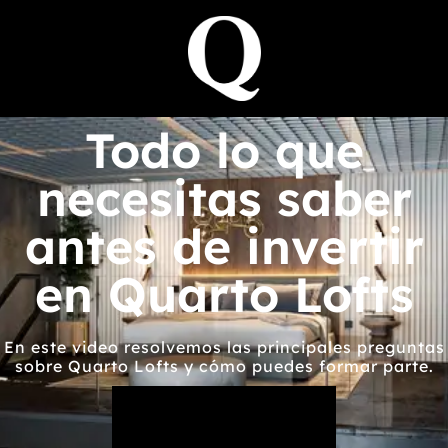
Todo lo que
necesitas saber
antes de invertir
en Quarto Lofts
En este video resolvemos las principales preguntas
sobre Quarto Lofts y cómo puedes formar parte.