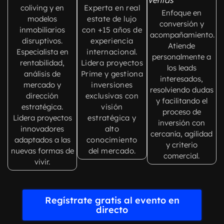
coliving y en
Experta en real
Enfoque en
modelos
estate de lujo
conversión y
inmobiliarios
con +15 años de
acompañamiento.
disruptivos.
experiencia
Atiende
Especialista en
internacional.
personalmente a
rentabilidad,
Lidera proyectos
los leads
análisis de
Prime y gestiona
interesados,
mercado y
inversiones
resolviendo dudas
dirección
exclusivas con
y facilitando el
estratégica.
visión
proceso de
Lidera proyectos
estratégica y
inversión con
innovadores
alto
cercanía, agilidad
adaptados a las
conocimiento
y criterio
nuevas formas de
del mercado.
comercial.
vivir.
Regístrate gratis al evento en
directo