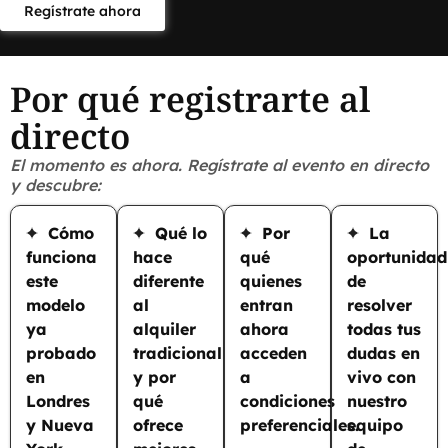
Regístrate ahora
Por qué registrarte al
directo
El momento es ahora. Regístrate al evento en directo
y descubre:
Cómo
Qué lo
Por
La
funciona
hace
qué
oportunidad
este
diferente
quienes
de
modelo
al
entran
resolver
ya
alquiler
ahora
todas tus
probado
tradicional
acceden
dudas en
en
y por
a
vivo con
Londres
qué
condiciones
nuestro
y Nueva
ofrece
preferenciales.
equipo